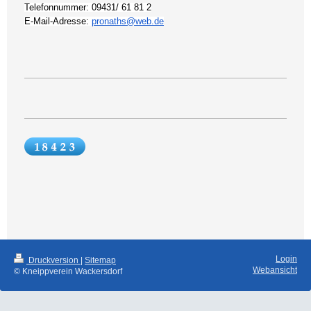
Telefonnummer: 09431/ 61 81 2
E-Mail-Adresse:
pronaths@web.de
Login
Druckversion
|
Sitemap
Webansicht
© Kneippverein Wackersdorf